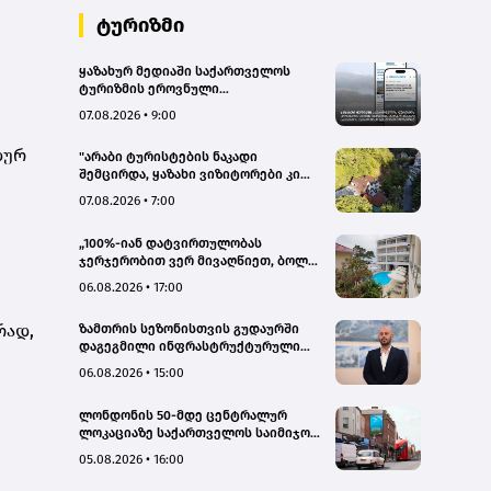
ტურიზმი
ყაზახურ მედიაში საქართველოს
ტურიზმის ეროვნული
ადმინისტრაციის მარკეტინგული
07.08.2026 • 9:00
კამპანიის ფარგლებში სტატიები
მომზადდა
დურ
"არაბი ტურისტების ნაკადი
შემცირდა, ყაზახი ვიზიტორები კი
გააქტიურდნენ"- Borjomi UnderWood
07.08.2026 • 7:00
Hotel
„100%-იან დატვირთულობას
ჯერჯერობით ვერ მივაღწიეთ, ბოლო
პერიოდში რამდენიმე ჯავშანიც
06.08.2026 • 17:00
გაუქმდა“ - Kobuleti Beach Club
რად,
ზამთრის სეზონისთვის გუდაურში
დაგეგმილი ინფრასტრუქტურული
პროექტები ხელს შეუწყობს
06.08.2026 • 15:00
გუდაურის ტურისტული
პოტენციალის გაზრდას – ლევან
ლონდონის 50-მდე ცენტრალურ
დარსალია
ლოკაციაზე საქართველოს საიმიჯო
ვიზუალები განთავსდა
05.08.2026 • 16:00