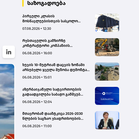
საზოგადოება
პირველი კლასის
მოსწავლეებისთვის სასკოლო
ფორმების რეალიზაცია 1–14
07.08.2026 • 12:30
სექტემბრის პერიოდში
განხორციელდება
რუსთაველის გამზირზე
კონტრაქტორი კომპანიის
თვითმცლელმა ტრანშიის კიდესთან
06.08.2026 • 16:00
ახლოს იმოძრავა, რამაც ნიადაგის
ჩამოშლა და ტექნიკის მოცურება
ხევის 10-მეტრიან დაცვის ზონაში
გამოიწვია, გადაბრუნდა
არსებული ყველა შენობა დემონტაჟს
ავტომანქანა - თვითმცლელში
დაექვემდებარება - თელავის მერი
იმყოფებოდა მცირეწლოვანი ბავშვი
06.08.2026 • 15:01
- GWP
აზერბაიჯანული სატვირთოების
გადაადგილება საბაჟო გამშვებ
პუნქტებზე შეუფერხებლად
06.08.2026 • 12:04
მიმდინარეობს- შემოსავლების
სამსახური
მთავრობამ დაამტკიცა 2026-2030
წლების საგზაო უსაფრთხოების
ეროვნული სტრატეგია და მისი
06.08.2026 • 11:00
სამოქმედო გეგმა – თამარ
იოსელიანი