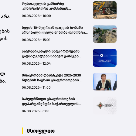
რუსთაველის გამზირზე
კონტრაქტორი კომპანიის
თვითმცლელმა ტრანშიის კიდესთან
 არა
06.08.2026 • 16:00
ახლოს იმოძრავა, რამაც ნიადაგის
ჩამოშლა და ტექნიკის მოცურება
ხევის 10-მეტრიან დაცვის ზონაში
გამოიწვია, გადაბრუნდა
ების
არსებული ყველა შენობა დემონტაჟს
ავტომანქანა - თვითმცლელში
დაექვემდებარება - თელავის მერი
დის
იმყოფებოდა მცირეწლოვანი ბავშვი
06.08.2026 • 15:01
- GWP
აზერბაიჯანული სატვირთოების
გადაადგილება საბაჟო გამშვებ
პუნქტებზე შეუფერხებლად
06.08.2026 • 12:04
მიმდინარეობს- შემოსავლების
სამსახური
ულ
მთავრობამ დაამტკიცა 2026-2030
წლების საგზაო უსაფრთხოების
ბა.
ეროვნული სტრატეგია და მისი
06.08.2026 • 11:00
სამოქმედო გეგმა – თამარ
იოსელიანი
სახელმწიფო უსაფრთხოების
დეპარტამენტმა საქართველოს
სახელმწიფო ინტერესების
06.08.2026 • 6:00
საზიანოდ საბოტაჟის მუხლით
გამოძიება დაიწყო
მსოფლიო