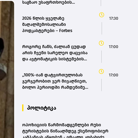
საგზაო უსაფრთხოების
ეროვნულ სტრატეგია მოგვცემს
საშუალებას, ბევრად უფრო
2026 წლის ყველაზე
17:30
ავამაღლოთ უსაფრთხოების
მაღალშემოსალიანი
ხარისხი საქართველოს გზებზე,
პოდკასტერები – Forbes
ამას სჭირდება თანმიმდევრული
მიდგომა - ირაკლი კობახიძე
როგორც ჩანს, ძალიან ცუდად
17:00
არის ჩვენი სარელეო დაცვისა
და ავტომატიკის სისტემების
საქმე - გია არაბიძე(bm.ge)
„100%-იან დატვირთულობას
17:00
ჯერჯერობით ვერ მივაღწიეთ,
ბოლო პერიოდში რამდენიმე
ჯავშანიც გაუქმდა“ - Kobuleti
Beach Club
პოლიტიკა
ოპოზიციის წარმომადგენლები რუსი
ტურისტების წინააღმდეგ ქსენოფობიურ
კამპანიას აწყობენ - ირაკლი კობახიძე