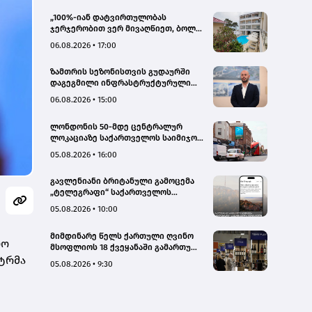
„100%-იან დატვირთულობას
ჯერჯერობით ვერ მივაღწიეთ, ბოლო
პერიოდში რამდენიმე ჯავშანიც
06.08.2026 • 17:00
გაუქმდა“ - Kobuleti Beach Club
ზამთრის სეზონისთვის გუდაურში
დაგეგმილი ინფრასტრუქტურული
პროექტები ხელს შეუწყობს
06.08.2026 • 15:00
გუდაურის ტურისტული
პოტენციალის გაზრდას – ლევან
ლონდონის 50-მდე ცენტრალურ
დარსალია
ლოკაციაზე საქართველოს საიმიჯო
ვიზუალები განთავსდა
05.08.2026 • 16:00
გავლენიანი ბრიტანული გამოცემა
„ტელეგრაფი“ საქართველოს
ტურისტული პოტენციალის შესახებ
05.08.2026 • 10:00
სტატიების ციკლს აქვეყნებს
მიმდინარე წელს ქართული ღვინო
რო
მსოფლიოს 18 ქვეყანაში გამართულ
სტრმა
140-მდე ღონისძიებაზე იყო
05.08.2026 • 9:30
წარმოდგენილი