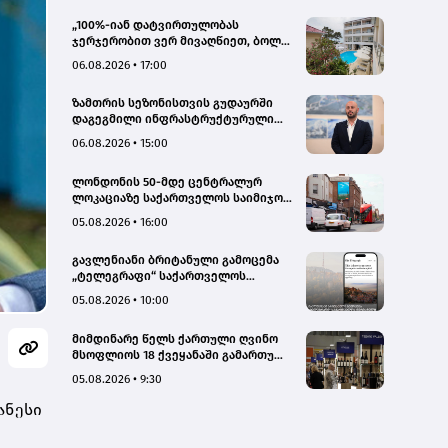
„100%-იან დატვირთულობას
ჯერჯერობით ვერ მივაღწიეთ, ბოლო
პერიოდში რამდენიმე ჯავშანიც
06.08.2026 • 17:00
გაუქმდა“ - Kobuleti Beach Club
ზამთრის სეზონისთვის გუდაურში
დაგეგმილი ინფრასტრუქტურული
პროექტები ხელს შეუწყობს
06.08.2026 • 15:00
გუდაურის ტურისტული
პოტენციალის გაზრდას – ლევან
ლონდონის 50-მდე ცენტრალურ
დარსალია
ლოკაციაზე საქართველოს საიმიჯო
ვიზუალები განთავსდა
05.08.2026 • 16:00
გავლენიანი ბრიტანული გამოცემა
„ტელეგრაფი“ საქართველოს
ტურისტული პოტენციალის შესახებ
05.08.2026 • 10:00
სტატიების ციკლს აქვეყნებს
მიმდინარე წელს ქართული ღვინო
მსოფლიოს 18 ქვეყანაში გამართულ
140-მდე ღონისძიებაზე იყო
05.08.2026 • 9:30
წარმოდგენილი
ანესი