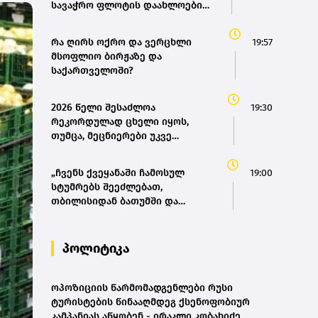
სავაჭრო ფლოტის დაახლოებით
საერთაშორისო პარტნიორის
80%-ში - საზღვაო ტრანსპორტის
ჩართულობა - მარიამ
სააგენტოს დირექტორი
ქვრივიშვილი
რა ღირს ოქრო და ვერცხლი
19:57
მსოფლიო ბირჟაზე და
საქართველოში?
2026 წელი შესაძლოა
19:30
რეკორდულად ცხელი იყოს,
თუმცა, მეცნიერები უკვე
ემზადებიან 2027 წლის
რეკორდებისთვის
„ჩვენს ქვეყანაში ჩამოსულ
19:00
სტუმრებს შეეძლებათ,
თბილისიდან ბათუმში და
ბათუმიდან ჩვენს დედაქალაქში
4 საათში ჩამოვიდნენ, ეს ხელს
შეუწყობს შიდა ტურიზმს,
პოლიტიკა
საერთაშორისო ტურიზმს, ასევე
შიდა მობილობის გაუმჯობესებას
ქვეყანაში“ - მარიამ
ოპოზიციის წარმომადგენლები რუსი
ქვრივიშვილი
ტურისტების წინააღმდეგ ქსენოფობიურ
კამპანიას აწყობენ - ირაკლი კობახიძე