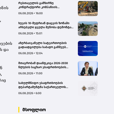
რუსთაველის გამზირზე
ანის
კონტრაქტორი კომპანიის
თვითმცლელმა ტრანშიის კიდესთან
06.08.2026 • 16:00
ახლოს იმოძრავა, რამაც ნიადაგის
,
ჩამოშლა და ტექნიკის მოცურება
ხევის 10-მეტრიან დაცვის ზონაში
გამოიწვია, გადაბრუნდა
არსებული ყველა შენობა დემონტაჟს
ავტომანქანა - თვითმცლელში
დაექვემდებარება - თელავის მერი
იმყოფებოდა მცირეწლოვანი ბავშვი
06.08.2026 • 15:01
- GWP
დვების
აზერბაიჯანული სატვირთოების
გადაადგილება საბაჟო გამშვებ
ს და
პუნქტებზე შეუფერხებლად
06.08.2026 • 12:04
მიმდინარეობს- შემოსავლების
სამსახური
მთავრობამ დაამტკიცა 2026-2030
წლების საგზაო უსაფრთხოების
ონ
ეროვნული სტრატეგია და მისი
06.08.2026 • 11:00
,
სამოქმედო გეგმა – თამარ
იოსელიანი
რაც
სახელმწიფო უსაფრთხოების
დეპარტამენტმა საქართველოს
სახელმწიფო ინტერესების
06.08.2026 • 6:00
საზიანოდ საბოტაჟის მუხლით
გამოძიება დაიწყო
.
მსოფლიო