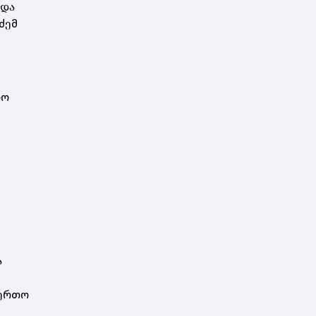
 და
ძემ
ლო
ა
აერთო