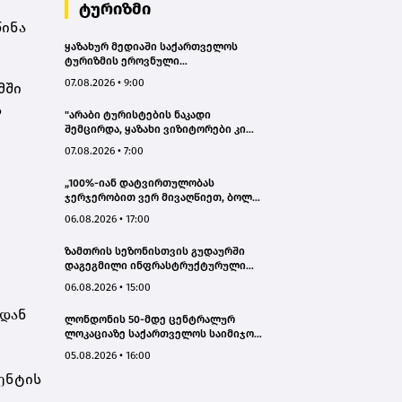
ტურიზმი
წინა
ყაზახურ მედიაში საქართველოს
ტურიზმის ეროვნული
ადმინისტრაციის მარკეტინგული
07.08.2026 • 9:00
მში
კამპანიის ფარგლებში სტატიები
მომზადდა
ს
"არაბი ტურისტების ნაკადი
შემცირდა, ყაზახი ვიზიტორები კი
გააქტიურდნენ"- Borjomi UnderWood
07.08.2026 • 7:00
Hotel
„100%-იან დატვირთულობას
ჯერჯერობით ვერ მივაღწიეთ, ბოლო
პერიოდში რამდენიმე ჯავშანიც
06.08.2026 • 17:00
გაუქმდა“ - Kobuleti Beach Club
ზამთრის სეზონისთვის გუდაურში
დაგეგმილი ინფრასტრუქტურული
პროექტები ხელს შეუწყობს
06.08.2026 • 15:00
გუდაურის ტურისტული
პოტენციალის გაზრდას – ლევან
იდან
ლონდონის 50-მდე ცენტრალურ
დარსალია
ლოკაციაზე საქართველოს საიმიჯო
ვიზუალები განთავსდა
05.08.2026 • 16:00
ნენტის