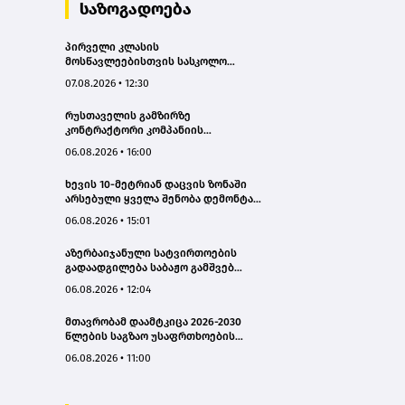
საზოგადოება
პირველი კლასის
მოსწავლეებისთვის სასკოლო
ფორმების რეალიზაცია 1–14
07.08.2026 • 12:30
სექტემბრის პერიოდში
განხორციელდება
რუსთაველის გამზირზე
კონტრაქტორი კომპანიის
თვითმცლელმა ტრანშიის კიდესთან
06.08.2026 • 16:00
ახლოს იმოძრავა, რამაც ნიადაგის
ჩამოშლა და ტექნიკის მოცურება
ხევის 10-მეტრიან დაცვის ზონაში
გამოიწვია, გადაბრუნდა
არსებული ყველა შენობა დემონტაჟს
ავტომანქანა - თვითმცლელში
დაექვემდებარება - თელავის მერი
იმყოფებოდა მცირეწლოვანი ბავშვი
06.08.2026 • 15:01
- GWP
აზერბაიჯანული სატვირთოების
გადაადგილება საბაჟო გამშვებ
პუნქტებზე შეუფერხებლად
06.08.2026 • 12:04
მიმდინარეობს- შემოსავლების
სამსახური
მთავრობამ დაამტკიცა 2026-2030
წლების საგზაო უსაფრთხოების
ეროვნული სტრატეგია და მისი
06.08.2026 • 11:00
სამოქმედო გეგმა – თამარ
იოსელიანი