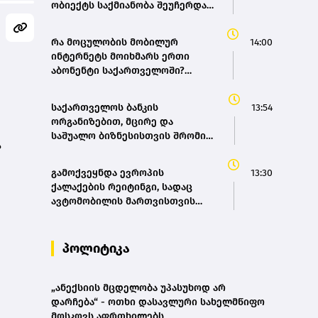
ობიექტს საქმიანობა შეუჩერდა –
სურსათის ეროვნული სააგენტო
რა მოცულობის მობილურ
14:00
ინტერნეტს მოიხმარს ერთი
აბონენტი საქართველოში?
(bm.ge)
საქართველოს ბანკის
13:54
ორგანიზებით, მცირე და
საშუალო ბიზნესისთვის შრომის
ა
უსაფრთხოების ვორკშოპი
გაიმართა
გამოქვეყნდა ევროპის
13:30
ქალაქების რეიტინგი, სადაც
ავტომობილის მართვისთვის
ყველაზე რთული პირობებია
პოლიტიკა
„ანექსიის მცდელობა უპასუხოდ არ
დარჩება“ - ოთხი დასავლური სახელმწიფო
მოსკოვს აფრთხილებს