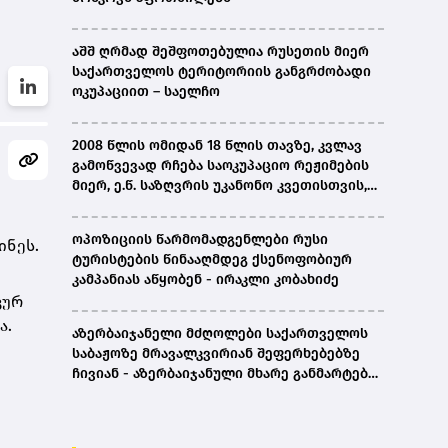
აშშ ღრმად შეშფოთებულია რუსეთის მიერ
საქართველოს ტერიტორიის განგრძობადი
ოკუპაციით – საელჩო
2008 წლის ომიდან 18 წლის თავზე, კვლავ
გამოწვევად რჩება საოკუპაციო რეჟიმების
მიერ, ე.წ. საზღვრის უკანონო კვეთისთვის,
პირთა უკანონო დაკავებების და
პატიმრობის პრაქტიკა, ასევე მშობლიურ
ოპოზიციის წარმომადგენლები რუსი
ინეს.
ენაზე განათლების ხელმისაწვდომობა-
ტურისტების წინააღმდეგ ქსენოფობიურ
სახალხო დამცველი
კამპანიას აწყობენ - ირაკლი კობახიძე
კურ
ა.
აზერბაიჯანელი მძღოლები საქართველოს
საბაჟოზე მრავალკვირიან შეფერხებებზე
ჩივიან - აზერბაიჯანული მხარე განმარტებას
ითხოვს