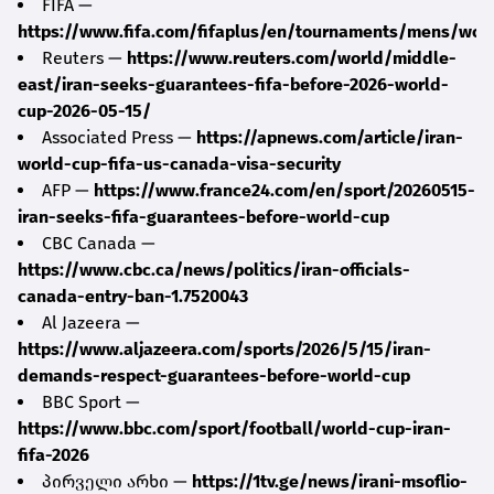
FIFA —
https://www.fifa.com/fifaplus/en/tournaments/mens/wo
Reuters —
https://www.reuters.com/world/middle-
east/iran-seeks-guarantees-fifa-before-2026-world-
cup-2026-05-15/
Associated Press —
https://apnews.com/article/iran-
world-cup-fifa-us-canada-visa-security
AFP —
https://www.france24.com/en/sport/20260515-
iran-seeks-fifa-guarantees-before-world-cup
CBC Canada —
https://www.cbc.ca/news/politics/iran-officials-
canada-entry-ban-1.7520043
Al Jazeera —
https://www.aljazeera.com/sports/2026/5/15/iran-
demands-respect-guarantees-before-world-cup
BBC Sport —
https://www.bbc.com/sport/football/world-cup-iran-
fifa-2026
პირველი არხი —
https://1tv.ge/news/irani-msoflio-