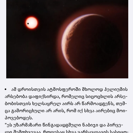
ამ დრო­ის­თვის ატ­მოს­ფე­რო­ში მხო­ლოდ ჰე­ლი­უ­მის
არ­სე­ბო­ბა და­ფიქ­სირ­და, რო­მე­ლიც სი­ცო­ცხლის არ­სე­
ბო­ბის­თვის ხელ­საყ­რელ აირს არ წარ­მო­ად­გენს, თუმ­
ცა გა­მო­რი­ცხუ­ლი არ არის, რომ იქ სხვა აი­რე­ბიც მო­ი­
პო­ვე­ბო­დეს.
“ეს უზარ­მა­ზა­რი წინ­გა­დად­გმუ­ლი ნა­ბი­ჯი და პირ­ვე­
ლი შემ­თხვე­ვაა, რო­დე­საც სხვა ვარ­სკვლა­ვის სა­სი­ცო­