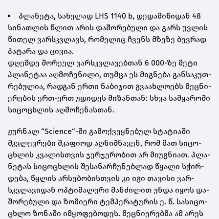
პლა­ნე­ტა, სა­ხე­ლად LHS 1140 b, დე­და­მი­წი­დან 48
სი­ნათ­ლის წლით არის და­შო­რე­ბუ­ლი და გარს უვ­ლის
წი­თელ ვარ­სკვლავს, რო­მე­ლიც ჩვენს მზე­ზე ბევ­რად
პა­ტა­რა და ცი­ვია.
დღემ­დე შო­რე­ულ ვარ­სკვლა­ვებ­თან 6 000-ზე მეტი
პლა­ნე­ტაა აღ­მო­ჩე­ნი­ლი, თუმ­ცა ეს მიგ­ნე­ბა გან­სა­კუთ­
რე­ბუ­ლია, რად­გან ერთი ნა­ბი­ჯით გვა­ახ­ლო­ებს მეც­ნი­
ე­რე­ბის ერთ-ერთ უდი­დეს მი­ზან­თან: სხვა სამ­ყა­რო­ში
სი­ცო­ცხლის აღ­მო­ჩე­ნას­თან.
ჟურ­ნალ “Science“-ში გა­მოქ­ვეყ­ნე­ბულ სტა­ტი­ა­ში
მკვლევ­რე­ბი მკა­ფი­ოდ აღ­ნიშ­ნა­ვენ, რომ მათ სი­ცო­
ცხლის კვა­ლის­თვის ჯერ­ჯე­რო­ბით არ მი­უგ­ნი­ათ. პლა­
ნე­ტას სი­ცო­ცხლის შე­სა­ნარ­ჩუ­ნებ­ლად წყა­ლი სჭირ­
დე­ბა, წყლის არ­სე­ბო­ბის­თვის კი იგი თა­ვი­სი ვარ­
სკვლა­ვი­დან ოპ­ტი­მა­ლუ­რი მან­ძი­ლით უნდა იყოს და­
შო­რე­ბუ­ლი და ზო­მი­ე­რი ტემ­პე­რა­ტუ­რის ე. წ. სა­სი­ცო­
ცხლო ზო­ნა­ში იმ­ყო­ფე­ბო­დეს. მეც­ნი­ე­რებ­მა ამ არეს