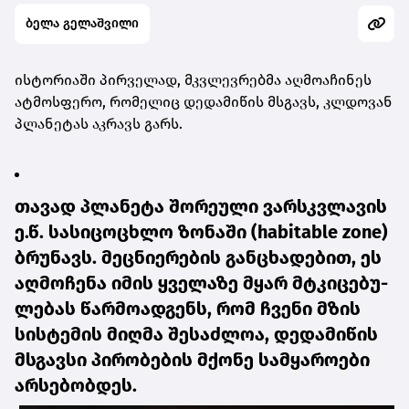
ბელა გელაშვილი
ის­ტო­რი­ა­ში პირ­ვე­ლად, მკვლევ­რებ­მა აღ­მო­ა­ჩი­ნეს
ატ­მოს­ფე­რო, რო­მე­ლიც დე­და­მი­წის მსგავს, კლდო­ვან
პლა­ნე­ტას აკ­რავს გარს.
თა­ვად პლა­ნე­ტა შო­რე­უ­ლი ვარ­სკვლა­ვის
ე.წ. სა­სი­ცო­ცხლო ზო­ნა­ში (habitable zone)
ბრუ­ნავს. მეც­ნი­ე­რე­ბის გან­ცხა­დე­ბით, ეს
აღ­მო­ჩე­ნა იმის ყვე­ლა­ზე მყარ მტკი­ცე­ბუ­
ლე­ბას წარ­მო­ად­გენს, რომ ჩვე­ნი მზის
სის­ტე­მის მიღ­მა შე­საძ­ლოა, დე­და­მი­წის
მსგავ­სი პი­რო­ბე­ბის მქო­ნე სამ­ყა­რო­ე­ბი
არ­სე­ბობ­დეს.