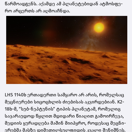
წარ­მო­ად­გენს. აქამ­დე ამ პლა­ნე­ტე­ბი­დან ატ­მოს­ფე­
რო არ­ცერ­თს არ აღ­მო­აჩ­ნდა.
LHS 1140b ერ­თა­დერ­თი სამ­ყა­რო არ არის, რო­მელ­საც
მეც­ნი­ე­რე­ბი სი­ცო­ცხლის ძი­ე­ბი­სას აკ­ვირ­დე­ბი­ან. K2-
18b-მ, “სუბ-ნეპ­ტუ­ნის“ ტი­პის პლა­ნე­ტამ, რო­მე­ლიც
სა­ვა­რა­უ­დოდ წყლით მდი­და­რი წი­ა­ღით გა­მო­ირ­ჩე­ვა,
მე­დი­ის ყუ­რა­დღე­ბა მა­შინ მი­ი­პყრო, რო­დე­საც მეც­ნი­
ე­რებ­მა მას­ზე დი­მე­თილ­სულ­ფი­დის კვა­ლი შე­ნიშ­ნეს.