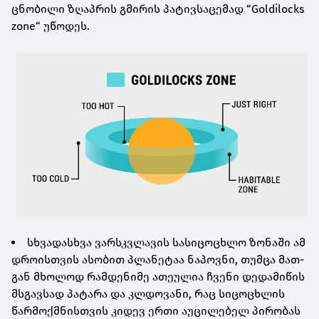
ცნო­ბი­ლი ზღაპ­რის გმი­რის პა­ტივ­სა­ცე­მად “Goldilocks
zone“ უწო­დეს.
სხვა­დას­ხვა ვარ­სკვლა­ვის სა­სი­ცო­ცხლო ზო­ნა­ში ამ
დრო­ის­თვის ასო­ბით პლა­ნე­ტაა ნა­პოვ­ნი, თუმ­ცა მათ­
გან მხო­ლოდ რამ­დე­ნი­მე ათე­უ­ლია ჩვე­ნი დე­და­მი­წის
მსგავ­სად პა­ტა­რა და კლდო­ვა­ნი, რაც სი­ცო­ცხლის
წარ­მოქ­მნის­თვის კი­დევ ერთი აუ­ცი­ლე­ბელ პი­რო­ბას