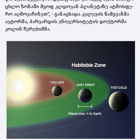
ცხლო ზო­ნა­ში მყოფ კლდო­ვან პლა­ნე­ტა­ზე ატ­მოს­ფე­
რო აღ­მო­ვა­ჩი­ნეთ", - გა­ნა­ცხა­და კვლე­ვის წამ­ყვან­მა
ავ­ტორ­მა, ჰარ­ვარ­დის უნი­ვერ­სი­ტე­ტის დოქ­ტორ­მა
კო­ლინ ჩე­რუ­ბიმ­მა.