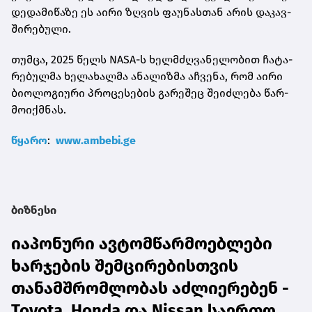
დე­და­მი­წა­ზე ეს აირი ზღვის ფა­უ­ნას­თან არის და­კავ­
ში­რე­ბუ­ლი.
თუმ­ცა, 2025 წელს NASA-ს ხელ­მძღვა­ნე­ლო­ბით ჩა­ტა­
რე­ბულ­მა ხე­ლა­ხალ­მა ანა­ლიზ­მა აჩ­ვე­ნა, რომ აირი
ბი­ო­ლო­გი­უ­რი პრო­ცე­სე­ბის გა­რე­შეც შე­იძ­ლე­ბა წარ­
მო­იქ­მნას.
წყა­რო
:
www.ambebi.ge
ბიზნესი
იაპონური ავტომწარმოებლები
ხარჯების შემცირებისთვის
თანამშრომლობას აძლიერებენ -
Toyota, Honda და Nissan საერთო